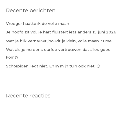
k
Recente berichten
n
a
Vroeger haatte ik de volle maan
a
Je hoofd zit vol, je hart fluistert iets anders 15 juni 2026
r
:
Wat je blik vernauwt, houdt je klein, volle maan 31 mei
Wat als je nu eens durfde vertrouwen dat alles goed
komt?
Schorpioen liegt niet. En in mijn tuin ook niet. 🌕
Recente reacties