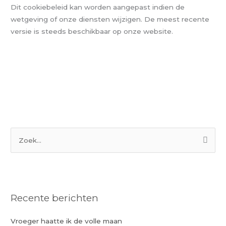
Dit cookiebeleid kan worden aangepast indien de
wetgeving of onze diensten wijzigen. De meest recente
versie is steeds beschikbaar op onze website.
Z
o
e
k
Recente berichten
n
a
Vroeger haatte ik de volle maan
a