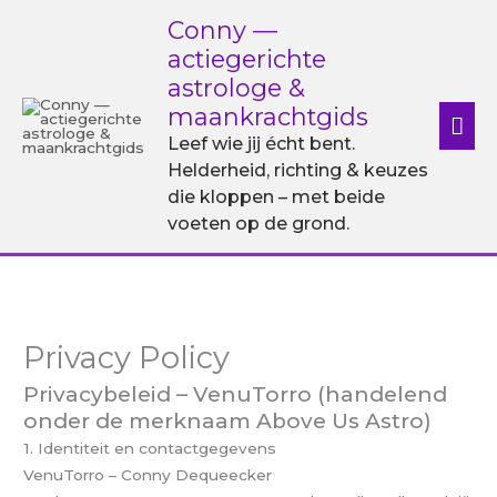
Ga
Hoo
Conny —
naar
actiegerichte
de
astrologe &
inhoud
maankrachtgids
Leef wie jij écht bent.
Helderheid, richting & keuzes
die kloppen – met beide
voeten op de grond.
Privacy Policy
Privacybeleid – VenuTorro (handelend
onder de merknaam Above Us Astro)
1. Identiteit en contactgegevens
VenuTorro – Conny Dequeecker